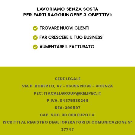
LAVORIAMO SENZA SOSTA
PER FARTI RAGGIUNGERE 3 OBIETTIVI:
TROVARE NUOVI CLIENTI
FAR CRESCERE IL TUO BUSINESS
AUMENTARE IL FATTURATO
SEDE LEGALE
VIA P. ROBERTO, 47 - 36055 NOVE - VICENZA
PEC:
ITACALLGROUP@KELIPEC.IT
P.IVA: 04375830249
REA: 399597
CAP. SOC. 30.000 EURO I.V.
ISCRITTI AL REGISTRO DEGLI OPERATORI DI COMUNICAZIONE N°
37747