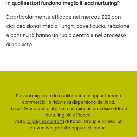
In quali settori funziona meglio il lead nurturing?
È particolarmente efficace nei mercati B2B con
cicli decisionali medio-lunghi, dove fiducia, relazione
e continuità hanno un ruolo centrale nel processo
di acquisto.
Se vuoi migliorare la qualità dei tuoi appuntamenti
commerciali e ridurre la dispersione dei lead,
Itacall Group può aiutarti a costruire un processo di lead
nurturing più efficace:
visita
la pagina contatti
di Itacall Group e richiedi un
preventivo gratuito oppure chiamaci.