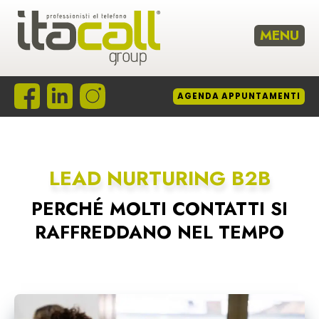
MENU
HOME
AGENDA
APPUNTAMENTI
CHI SIAMO
METODO
SERVIZI
LEAD NURTURING B2B
REFERENZE
PERCHÉ MOLTI CONTATTI SI
F.A.Q.
RAFFREDDANO NEL TEMPO
NEWS
CONTATTI
LAVORA CON NOI