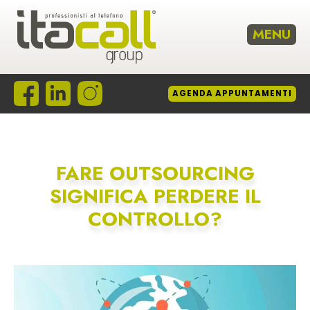
MENU
HOME
AGENDA
APPUNTAMENTI
CHI SIAMO
METODO
SERVIZI
FARE OUTSOURCING
REFERENZE
SIGNIFICA PERDERE IL
F.A.Q.
CONTROLLO?
NEWS
CONTATTI
LAVORA CON NOI