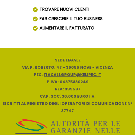
TROVARE NUOVI CLIENTI
FAR CRESCERE IL TUO BUSINESS
AUMENTARE IL FATTURATO
SEDE LEGALE
VIA P. ROBERTO, 47 - 36055 NOVE - VICENZA
PEC:
ITACALLGROUP@KELIPEC.IT
P.IVA: 04375830249
REA: 399597
CAP. SOC. 30.000 EURO I.V.
ISCRITTI AL REGISTRO DEGLI OPERATORI DI COMUNICAZIONE N°
37747