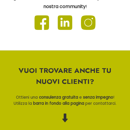
nostra community
!
VUOI TROVARE ANCHE TU
NUOVI CLIENTI?
Ottieni una
consulenza gratuita
e
senza impegno
!
Utilizza la
barra in fondo alla pagina
per contattarci.